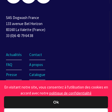
SAS Dogwash France
133 avenue Bel Horizon
83160 La Valette (France)
33 (0)6 43 79 64 38
Actualités
Contact
FAQ
A propos
Presse
Catalogue
En visitant notre site, vous consentez à l'utilisation des cookies en
accord avec notre
politique de confidentialité
Ok