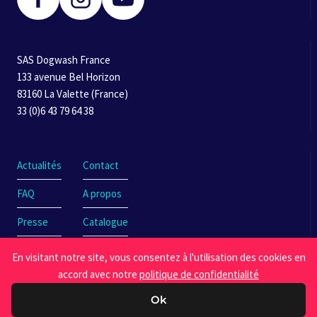
SAS Dogwash France
133 avenue Bel Horizon
83160 La Valette (France)
33 (0)6 43 79 64 38
Actualités
Contact
FAQ
A propos
Presse
Catalogue
En visitant notre site, vous consentez à l'utilisation des cookies en
accord avec notre
politique de confidentialité
Ok